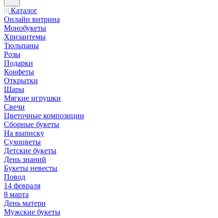
Каталог
Онлайн витрина
Монобукеты
Хризантемы
Тюльпаны
Розы
Подарки
Конфеты
Открытки
Шары
Мягкие игрушки
Свечи
Цветочные композиции
Сборные букеты
На выписку
Сухоцветы
Детские букеты
День знаний
Букеты невесты
Повод
14 февраля
8 марта
День матери
Мужские букеты