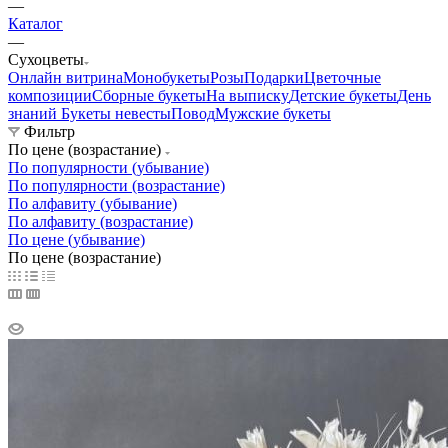
—
Каталог
—
Сухоцветы
Онлайн витрина
Монобукеты
Розы
Подарки
Цветочные
композиции
Сборные букеты
На выписку
Детские букеты
День
знаний
Букеты невесты
Повод
Мужские букеты
Фильтр
По цене (возрастание)
По популярности (убывание)
По популярности (возрастание)
По алфавиту (убывание)
По алфавиту (возрастание)
По цене (убывание)
По цене (возрастание)