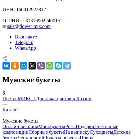
ИНН: 166012922812
ОГРНИП: 313169022400152
sale@flower-mix.com
Вконтакте
Telegram
WhatsApp
Мужские букеты
6
Цветы МИКС | Доставка цветов в Казани
—
Каталог
—
Мужские букеты
Онлайн витрина
Монобукеты
Розы
Подарки
Цветочные
композиции
Сборные букеты
На выписку
Сухоцветы
Детские
букеты
День знаний
Букеты невесты
Повод