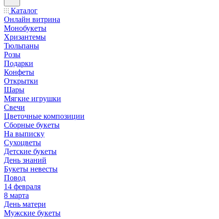
Каталог
Онлайн витрина
Монобукеты
Хризантемы
Тюльпаны
Розы
Подарки
Конфеты
Открытки
Шары
Мягкие игрушки
Свечи
Цветочные композиции
Сборные букеты
На выписку
Сухоцветы
Детские букеты
День знаний
Букеты невесты
Повод
14 февраля
8 марта
День матери
Мужские букеты