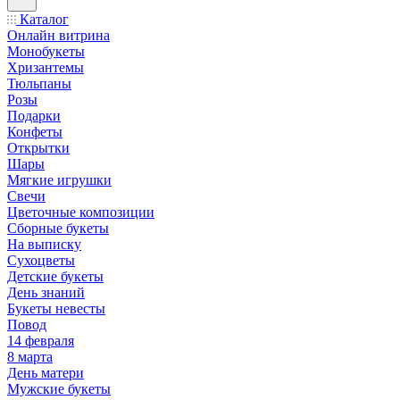
Каталог
Онлайн витрина
Монобукеты
Хризантемы
Тюльпаны
Розы
Подарки
Конфеты
Открытки
Шары
Мягкие игрушки
Свечи
Цветочные композиции
Сборные букеты
На выписку
Сухоцветы
Детские букеты
День знаний
Букеты невесты
Повод
14 февраля
8 марта
День матери
Мужские букеты