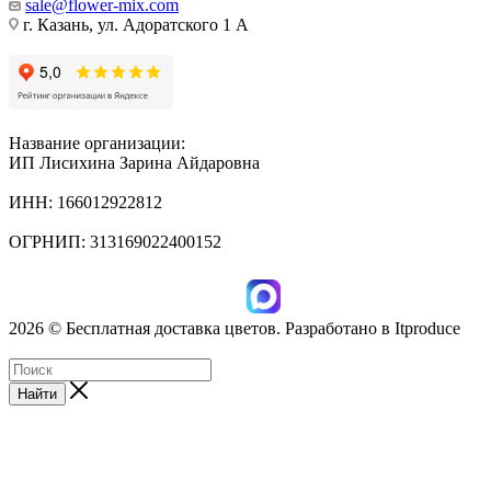
sale@flower-mix.com
г. Казань, ул. Адоратского 1 А
Название организации:
ИП Лисихина Зарина Айдаровна
ИНН: 166012922812
ОГРНИП: 313169022400152
2026 © Бесплатная доставка цветов. Разработано в Itproduce
ИП Лисихина З.А., ИНН: 166012922812
Найти