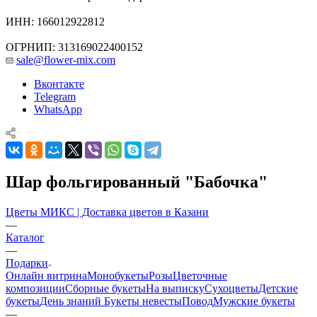
ИНН: 166012922812
ОГРНИП: 313169022400152
sale@flower-mix.com
Вконтакте
Telegram
WhatsApp
Шар фольгированный "Бабочка"
Цветы МИКС | Доставка цветов в Казани
—
Каталог
—
Подарки
Онлайн витрина
Монобукеты
Розы
Цветочные
композиции
Сборные букеты
На выписку
Сухоцветы
Детские
букеты
День знаний
Букеты невесты
Повод
Мужские букеты
—