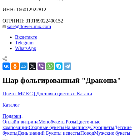
ИНН: 166012922812
ОГРНИП: 313169022400152
sale@flower-mix.com
Вконтакте
Telegram
WhatsApp
Шар фольгированный "Дракоша"
Цветы МИКС | Доставка цветов в Казани
—
Каталог
—
Подарки
Онлайн витрина
Монобукеты
Розы
Цветочные
композиции
Сборные букеты
На выписку
Сухоцветы
Детские
букеты
День знаний
Букеты невесты
Повод
Мужские букеты
—