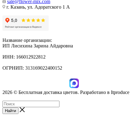
sale@flower-mix.com
г. Казань, ул. Адоратского 1 А
Название организации:
ИП Лисихина Зарина Айдаровна
ИНН: 166012922812
ОГРНИП: 313169022400152
2026 © Бесплатная доставка цветов. Разработано в Itproduce
ИП Лисихина З.А., ИНН: 166012922812
Найти